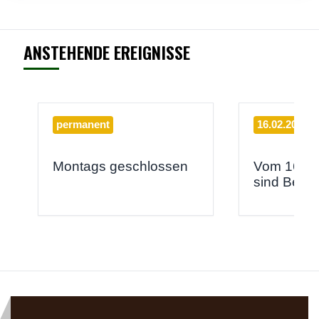
ANSTEHENDE EREIGNISSE
permanent
16.02.2026 -
Montags geschlossen
Vom 16.02
sind Betri