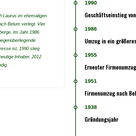
1990
Geschäftseinstieg vo
h Laurus im ehemaligen
ch Belum verlegt. Vier
1986
erge. Im Jahr 1986
Umzug in ein größeres
 gegenüberliegende
esse ist. 1990 stieg
1955
heutige Inhaber. 2012
dig.
Erneuter Firmenumzu
1951
Firmenumzug nach Be
1938
Gründungsjahr