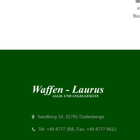
TH
i
Bü
Sandberg 10, 21781 Cadenberge
Tel: +49 4777 356, Fax: +49 4777 8612