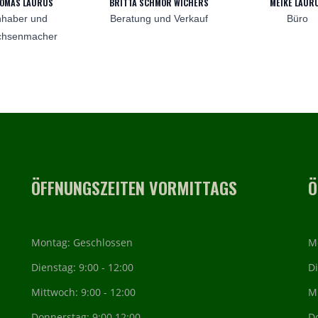
OMAS LAURUS
BRITTA SCHMOR WICHERS
MEIKE LAUR
nhaber und
Beratung und Verkauf
Büro
chsenmacher
ÖFFNUNGSZEITEN VORMITTAGS
Ö
Montag: Geschlossen
M
Dienstag: 9:00 - 12:00
Di
Mittwoch: 9:00 - 12:00
Mi
Donnerstag: 9:00 12:00
D